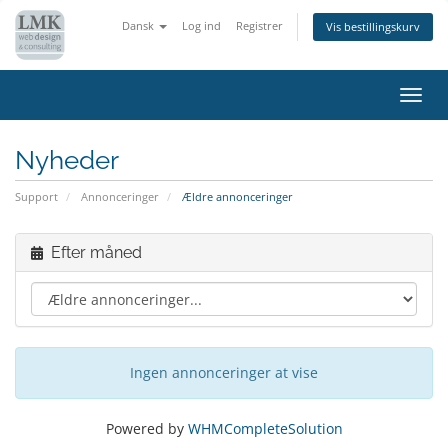
Dansk
Log ind
Registrer
Vis bestillingskurv
Skift
navig
Nyheder
Support
Annonceringer
Ældre annonceringer
Efter måned
Ingen annonceringer at vise
Powered by
WHMCompleteSolution