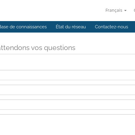
Français
Base de connaissances
État du réseau
Contactez-nous
ttendons vos questions